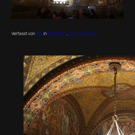
Verfasst von
Fred
in
Allemagne
, 
Sony SLT-A65