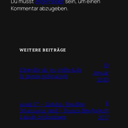
Du musst
angemeldet
sein, um einen
Kommentar abzugeben.
WEITERE BEITRÄGE
10
L’âge d’or du jeu vidéo & de
Januar
la presse spécialisée
2020
8
Atari ST – LisMoi / ReadMe
August
30 ans plus tard – Tsunoo fête
1 an de déplombage
2017